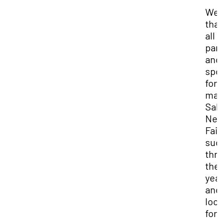
We
tha
all 
par
and
spo
for
mak
Sal
Nev
Fail
suc
thr
the
yea
and
loo
for