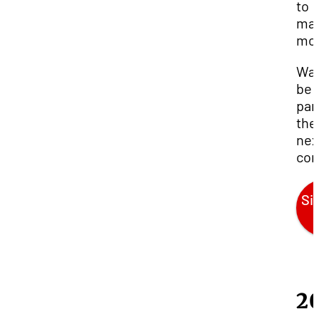
to
ma
mor
Wan
be 
par
the
nex
com
Si
2